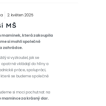
la
2. květen 2025
ší MŠ
h maminek, která zakoupila
sme si mohli společně
na zahrádce.
ždý si vyzkoušel, jak se
 opatrně vkládají do hlíny a
hradnické práce, spolupráci,
 o které se budeme společně
budeme si moci pochutnat na
 mamince za krásný dar.