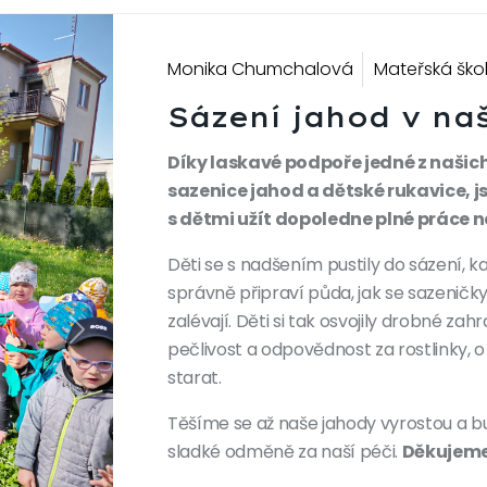
Monika Chumchalová
Mateřská ško
Sázení jahod v na
Díky laskavé podpoře jedné z našic
sazenice jahod a dětské rukavice, j
s dětmi užít dopoledne plné práce 
Děti se s nadšením pustily do sázení, ka
správně připraví půda, jak se sazeničky
zalévají. Děti si tak osvojily drobné za
Next
pečlivost a odpovědnost za rostlinky,
starat.
Těšíme se až naše jahody vyrostou a 
sladké odměně za naší péči.
Děkujeme