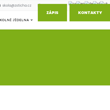
skola@zsticha.cz
IČO: 70986479
ZÁPIS
KONTAKTY
KOLNÍ JÍDELNA