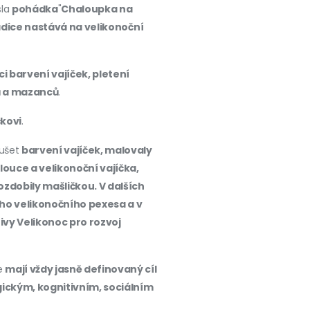
sla
pohádka
"
Chaloupka na
adice nastává na velikonoční
ci barvení vajíček, pletení
ů a mazanců
.
čkovi
.
oušet
barvení vajíček, malovaly
uce a velikonoční vajíčka,
 ozdobily mašličkou. V dalších
ího velikonočního pexesa a v
ivy Velikonoc pro rozvoj
me
mají vždy jasně definovaný cíl
gickým, kognitivním, sociálním