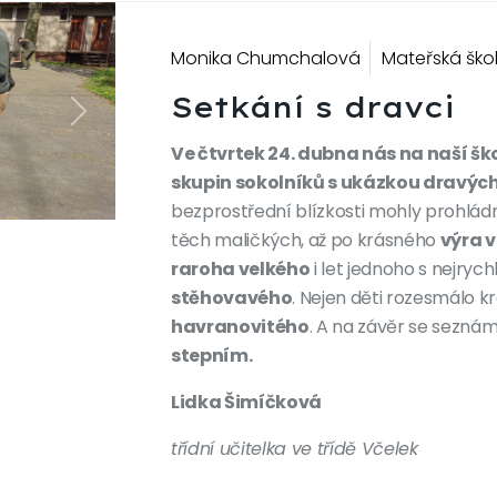
Monika Chumchalová
Mateřská ško
Setkání s dravci
Next
Ve čtvrtek 24. dubna nás na naší šk
skupin sokolníků s ukázkou dravých
bezprostřední blízkosti mohly prohlá
těch maličkých, až po krásného
výra 
raroha velkého
i let jednoho s nejryc
stěhovavého
. Nejen děti rozesmálo 
havranovitého
. A na závěr se sezná
stepním.
Lidka Šimíčková
třídní učitelka ve třídě Včelek