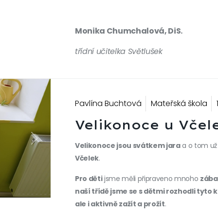
Monika Chumchalová, DiS.
třídní učitelka Světlušek
Pavlína Buchtová
Mateřská škola
Velikonoce u Včel
Next
Velikonoce jsou svátkem jara
a o tom už 
Včelek
.
Pro děti
jsme měli připraveno mnoho
zába
naší třídě jsme se s dětmi rozhodli tyto
ale i aktivně zažít a prožít
.