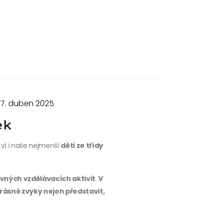
17. duben 2025
ek
ví i naše nejmenší
děti ze třídy
vných vzdělávacích aktivit
.
V
 krásné zvyky nejen představit,