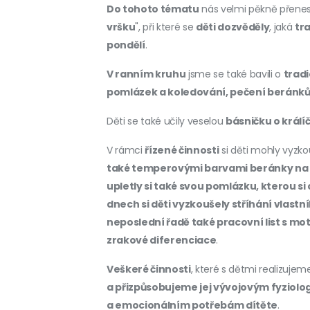
Do tohoto tématu
nás velmi pěkně přene
vršku
", při které se
děti dozvěděly
, jaká
tr
pondělí
.
V ranním kruhu
jsme se také bavili o
tradi
pomlázek a koledování, pečení beránk
Děti se také učily veselou
básničku o králí
V rámci
řízené činnosti
si děti mohly vyzk
také temperovými barvami beránky na lo
upletly si také svou pomlázku, kterou si
dnech si děti vyzkoušely stříhání vlastn
neposlední řadě také pracovní list s mot
zrakové diferenciace
.
Veškeré činnosti
, které s dětmi realizuje
a přizpůsobujeme jej vývojovým fyziolo
a emocionálním potřebám dítěte
.