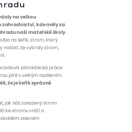
ahradu
vydaly na velkou
o zahradnictví, kde měly za
ahradu naší mateřské školy.
ba na šeřík, strom, který
y radost, že vybraly strom,
ní.
opravdová zahradnická práce.
erou plnil s velkým nadšením.
li, že je šeřík správně
t, jak náš zasazený strom
ěti ke stromu vrátí a
o skvělém zeleném