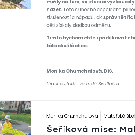
mířily na terč, ve které si vyzkoušel
házet.
Toto slunečné dopoledne přine
zkušeností a nápadů, jak
správně tříd
děti získaly sladkou odměnu.
Tímto bychom chtěli poděkovat obc
této skvělé akce.
Monika Chumchalová, DiS.
třídní učitelka ve třídě Světlušek
Monika Chumchalová
Mateřská ško
Šeříková mise: Mal