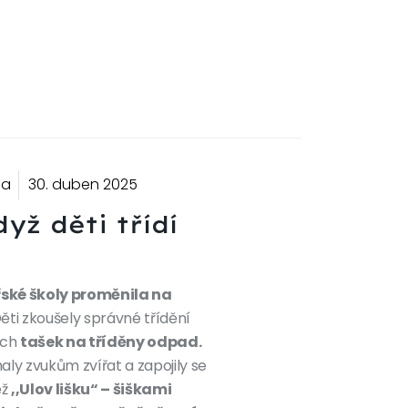
la
30. duben 2025
ž děti třídí
řské školy proměnila na
ěti zkoušely správné třídění
ých
tašek na tříděny odpad.
aly zvukům zvířat a zapojily se
ěž
,,Ulov lišku“ – šiškami