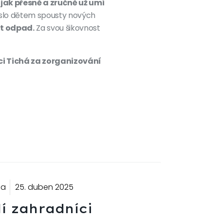
y jak přesně a zručně už umí
slo dětem spousty nových
it odpad.
Za svou šikovnost
i Tichá za zorganizování
la
25. duben 2025
í zahradníci