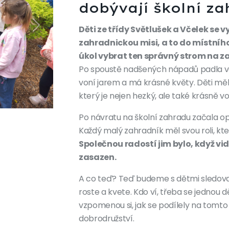
dobývají školní z
Děti ze třídy Světlušek a Včelek se 
zahradnickou misi, a to do místníh
úkol vybrat ten správný strom na z
Po spoustě nadšených nápadů padla vol
voní jarem a má krásné květy. Děti měl
Next
který je nejen hezký, ale také krásně vo
Po návratu na školní zahradu začala 
Každý malý zahradník měl svou roli, kt
Společnou radostí jim bylo, když vidě
zasazen.
A co teď? Teď budeme s dětmi sledova
roste a kvete. Kdo ví, třeba se jednou d
vzpomenou si, jak se podílely na tomt
dobrodružství.