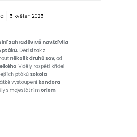
la
5. květen 2025
olní zahraděv MŠ navštívila
 ptáků.
Děti si tak z
dnout
několik druhů sov
, od
velkého
. Viděly rozpětí křídel
hlejších ptáků
sokola
krátké vystoupení
kondora
mily s majestátním
orlem