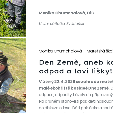
Monika Chumchalová, DiS.
třídní učitelka Světlušek
Monika Chumchalová
Mateřská ško
Den Země, aneb kdy
odpad a loví lišky!
V úterý 22. 4. 2025 se zahrada mate
Next
malé ekohřiště k oslavě Dne Země.
D
odpadu, odpadky házely do připraven
Na druhém stanovišti pak děti naslouch
do diskuze o lese. Děti pak čekala sout