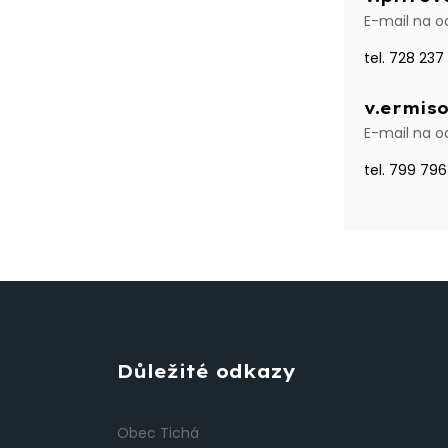
E-mail na od
tel. 728 237
v.ermis
E-mail na od
tel. 799 796
Důležité odkazy
Obec Tichá