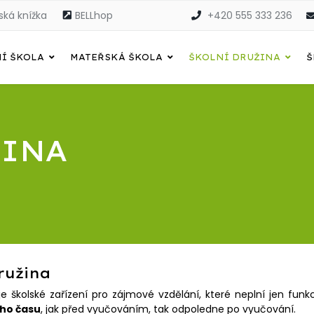
ská knížka
BELLhop
+420 555 333 236
Í ŠKOLA
MATEŘSKÁ ŠKOLA
ŠKOLNÍ DRUŽINA
Š
ŽINA
ružina
 je školské zařízení pro zájmové vzdělání, které neplní jen fun
ého času
, jak před vyučováním, tak odpoledne po vyučování.