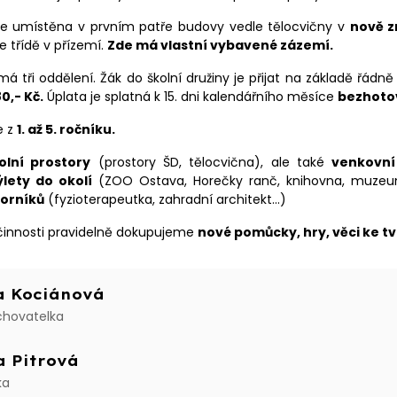
 je umístěna v prvním patře budovy vedle tělocvičny v
nově z
e třídě v přízemí.
Zde má vlastní vybavené zázemí.
 má tři oddělení. Žák do školní družiny je přijat na základě řád
8
0,- Kč.
Úplata je splatná k 15. dni kalendářního měsíce
bezhotov
e z
1. až 5. ročníku.
olní prostory
(prostory ŠD, tělocvična), ale také
venkovní
ýlety do okolí
(ZOO Ostava, Horečky ranč, knihovna, muzeum
orníků
(fyzioterapeutka, zahradní architekt...)
činnosti pravidelně dokupujeme
nové pomůcky, hry, věci ke tvo
a Kociánová
chovatelka
a Pitrová
ka