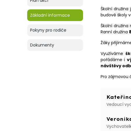
Plán akcí
Školní družina
budově školy v
Základní informace
Školní družina
Pokyny pro rodiče
Ranní družina
Žáky přijímám
Dokumenty
Využíváme
šk
pořádáme i
v
návštěvy odb
Pro zájmovou 
Kateřin
Vedoucí vy
Veronik
Vychovatel