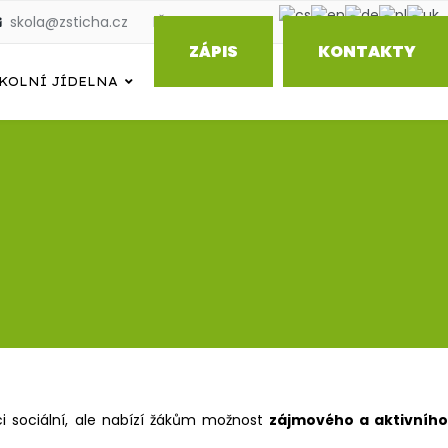
skola@zsticha.cz
IČO: 70986479
ZÁPIS
KONTAKTY
KOLNÍ JÍDELNA
kci sociální, ale nabízí žákům možnost
zájmového a aktivníh