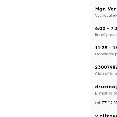
Mgr. Ve
Vychovatel
6:00 - 7:
Ranní provo
11:35 - 1
Odpolední 
2300798
Číslo účtu p
druzina
E-mail na o
tel. 771 112 3
v.pitrov