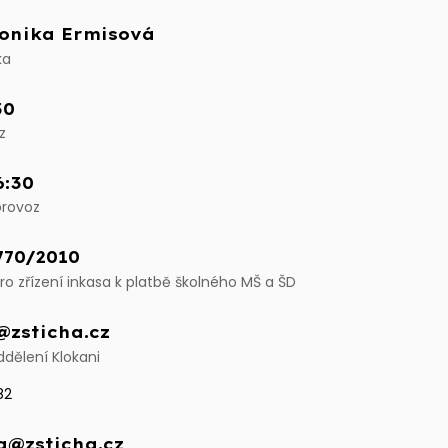
ronika Ermisová
ka
30
z
6:30
provoz
770/2010
ro zřízení inkasa k platbě školného MŠ a ŠD
@zsticha.cz
ddělení Klokani
82
a@zsticha.cz