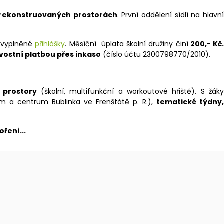
rekonstruovaných prostorách
. První oddělení sídlí na hlavn
ně vyplněné
přihlášky
. Měsíční úplata školní družiny činí
200,- Kč
ostní platbou přes inkaso
(číslo účtu 2300798770/2010).
 prostory
(školní, multifunkční a workoutové hřiště). S žáky
 a centrum Bublinka ve Frenštátě p. R.),
tematické týdny
ření...