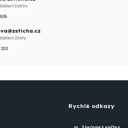
dělení Delfíni
 935
ova@zsticha.cz
dělení Žirafy
 203
Rychlé odkazy
EL. ŽÁKOVSKÁ KNÍŽKA