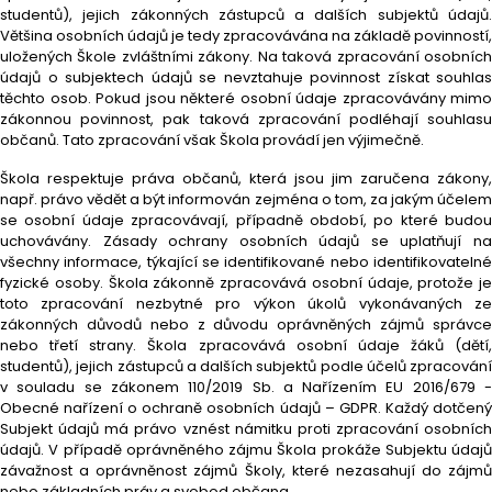
studentů), jejich zákonných zástupců a dalších subjektů údajů.
Většina osobních údajů je tedy zpracovávána na základě povinností,
uložených Škole zvláštními zákony. Na taková zpracování osobních
údajů o subjektech údajů se nevztahuje povinnost získat souhlas
těchto osob. Pokud jsou některé osobní údaje zpracovávány mimo
zákonnou povinnost, pak taková zpracování podléhají souhlasu
občanů. Tato zpracování však Škola provádí jen výjimečně.
Škola respektuje práva občanů, která jsou jim zaručena zákony,
např. právo vědět a být informován zejména o tom, za jakým účelem
se osobní údaje zpracovávají, případně období, po které budou
uchovávány. Zásady ochrany osobních údajů se uplatňují na
všechny informace, týkající se identifikované nebo identifikovatelné
fyzické osoby. Škola zákonně zpracovává osobní údaje, protože je
toto zpracování nezbytné pro výkon úkolů vykonávaných ze
zákonných důvodů nebo z důvodu oprávněných zájmů správce
nebo třetí strany. Škola zpracovává osobní údaje žáků (dětí,
studentů), jejich zástupců a dalších subjektů podle účelů zpracování
v souladu se zákonem 110/2019 Sb. a Nařízením EU 2016/679 -
Obecné nařízení o ochraně osobních údajů – GDPR. Každý dotčený
Subjekt údajů má právo vznést námitku proti zpracování osobních
údajů. V případě oprávněného zájmu Škola prokáže Subjektu údajů
závažnost a oprávněnost zájmů Školy, které nezasahují do zájmů
nebo základních práv a svobod občana.