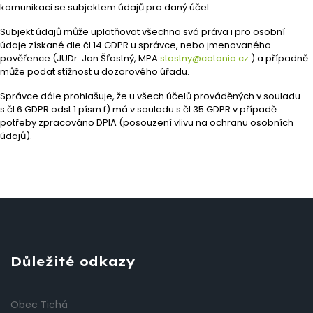
komunikaci se subjektem údajů pro daný účel.
Subjekt údajů může uplatňovat všechna svá práva i pro osobní
údaje získané dle čl.14 GDPR u správce, nebo jmenovaného
pověřence (JUDr. Jan Šťastný, MPA
stastny@catania.cz
) a případně
může podat stížnost u dozorového úřadu.
Správce dále prohlašuje, že u všech účelů prováděných v souladu
s čl.6 GDPR odst.1 písm f) má v souladu s čl.35 GDPR v případě
potřeby zpracováno DPIA (posouzení vlivu na ochranu osobních
údajů).
Důležité odkazy
Obec Tichá