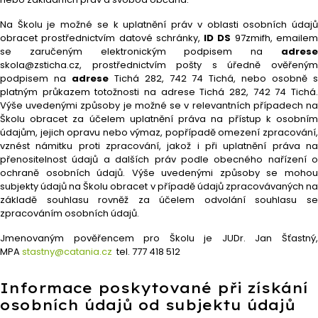
Na Školu je možné se k uplatnění práv v oblasti osobních údajů
obracet prostřednictvím datové schránky,
ID DS
97zmifh, emaile
se zaručeným elektronickým podpisem na
adrese
skola@zsticha.cz, prostřednictvím pošty s úředně ověřeným
podpisem na
adrese
Tichá 282, 742 74 Tichá, nebo osobně 
platným průkazem totožnosti na adrese Tichá 282, 742 74 Tichá.
Výše uvedenými způsoby je možné se v relevantních případech na
Školu obracet za účelem uplatnění práva na přístup k osobním
údajům, jejich opravu nebo výmaz, popřípadě omezení zpracování,
vznést námitku proti zpracování, jakož i při uplatnění práva na
přenositelnost údajů a dalších práv podle obecného nařízení o
ochraně osobních údajů. Výše uvedenými způsoby se mohou
subjekty údajů na Školu obracet v případě údajů zpracovávaných na
základě souhlasu rovněž za účelem odvolání souhlasu se
zpracováním osobních údajů.
Jmenovaným pověřencem pro Školu je JUDr. Jan Šťastný,
MPA
stastny@catania.cz
tel. 777 418 512
Informace poskytované při získání
osobních údajů od subjektu údajů