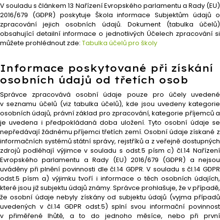
V souladu s článkem 13 Nařízení Evropského parlamentu a Rady (EU)
2016/679 (GDPR) poskytuje Škola informace Subjektům údajů o
zpracování jejich osobních údajů. Dokument (tabulka účelů)
obsahující detailní informace o jednotlivých Účelech zpracování si
můžete prohlédnout zde:
Tabulka účelů pro školy
Informace poskytované při získání
osobních údajů od třetích osob
Správce zpracovává osobní údaje pouze pro účely uvedené
v seznamu účelů (viz tabulka účelů), kde jsou uvedeny kategorie
osobních údajů, právní základ pro zpracování, kategorie příjemců a
je uvedena i předpokládaná doba uložení. Tyto osobní údaje se
nepředávají žádnému příjemci třetích zemí. Osobní údaje získané z
informačních systémů státní správy, rejstříků a z veřejně dostupných
zdrojů podléhají výjimce v souladu s odst.5 písm c) čl.14 Nařízení
Evropského parlamentu a Rady (EU) 2016/679 (GDPR) a nejsou
uváděny při plnění povinnosti dle čl.14 GDPR. V souladu s čl.14 GDPR
odst.5 písm a) výjimku tvoří i informace o těch osobních údajích,
které jsou již subjektu údajů známy. Správce prohlašuje, že v případě,
že osobní údaje nebyly získány od subjektu údajů (vyjma případů
uvedených v čl.14 GDPR odst.5) splní svou informační povinnost
v přiměřené lhůtě, a to do jednoho měsíce, nebo při první