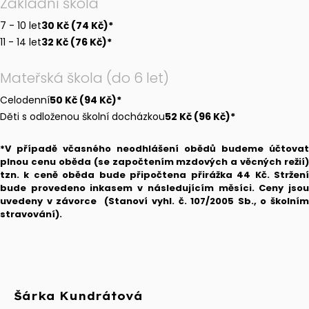
Základní škola
7 - 10 let
30 Kč (74 Kč)*
11 - 14 let
32 Kč (76 Kč)*
Mateřská škola (do 6 let)
Celodenní
50 Kč (94 Kč)*
Děti s odloženou školní docházkou
52 Kč (96 Kč)*
*V případě včasného neodhlášení obědů budeme účtovat
plnou cenu oběda (se započtením mzdových a věcných režií)
tzn. k ceně oběda bude připočtena přirážka 44 Kč. Stržení
bude provedeno inkasem v následujícím měsíci.
Ceny jso
uvedeny v závorce (Stanoví vyhl. č. 107/2005 Sb., o školním
stravování).
Šárka Kundrátová