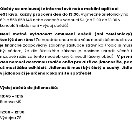
Obědy se omlouvají v internetové nebo mobilní aplikaci
eStrava, každý pracovní den do 13:30.
Výjimečně telefonicky na
čísle 556 858 146 nebo osobně u vedoucí ŠJ (od 11:00 do 13:30 v
kanceláři nikdo není - výdej obědů).
N
ení možné vyžadovat omluvení obědů (ani telefonicky)
tentýž den ráno!
Za neodebranou nebo včas neodhlášenou stravu
je finančně zodpovědný zákonný zástupce strávníka (rodič si musí
být vědom, že dle školského zákona je povinen uhradit věcné i
mzdové režie za tento neodebraný či neodhlášený oběd).
V prvn
den nemoci dostanou rodiče oběd pro dítě do jídlonosiče, pak
už musí žáka odhlásit. Jídlonosič musí být čistý a suchý. Jídlo
v jídlonosiči je určeno k okamžité spotřebě!
Výdej obědů do jídlonosičů:
10:45 - 11:15
Budova MŠ
12:00 - 12:30
Výdejna ZŠ