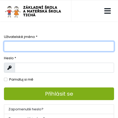
Uživatelské jméno
*
Heslo
*
Zobrazit
Pamatuj si mě
Přihlásit se
Zapomenuté heslo?