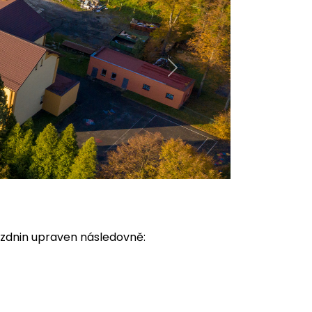
Next
ázdnin upraven následovně: