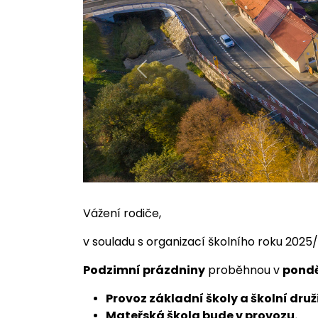
Previous
Vážení rodiče,
v souladu s organizací školního roku 202
Podzimní prázdniny
proběhnou v
ponděl
Provoz základní školy a školní dru
Mateřská škola bude v provozu.