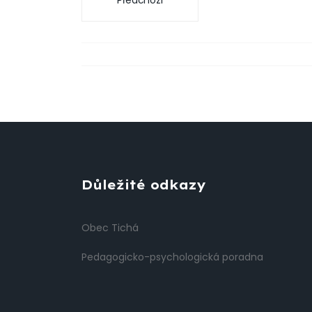
Předchozí
Důležité odkazy
Obec Tichá
Pedagogicko-psychologická poradna