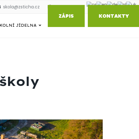
skola@zsticha.cz
IČO: 70986479
ZÁPIS
KONTAKTY
KOLNÍ JÍDELNA
školy