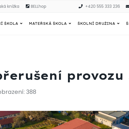
ská knížka
BELLhop
+420 555 333 236
Í ŠKOLA
MATEŘSKÁ ŠKOLA
ŠKOLNÍ DRUŽINA
Š
řerušení provozu 
obrazení: 388